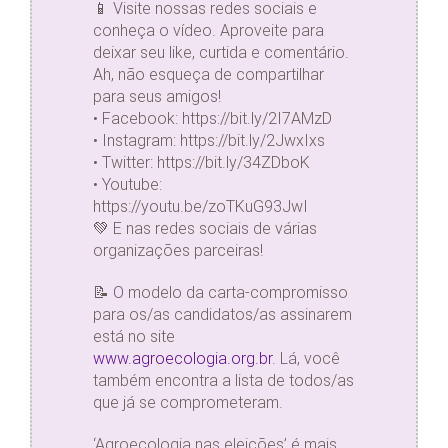
📱 Visite nossas redes sociais e
conheça o vídeo. Aproveite para
deixar seu like, curtida e comentário.
Ah, não esqueça de compartilhar
para seus amigos!
• Facebook: https://bit.ly/2I7AMzD
• Instagram: https://bit.ly/2JwxIxs
• Twitter: https://bit.ly/34ZDboK
• Youtube:
https://youtu.be/zoTKuG93JwI
💚 E nas redes sociais de várias
organizações parceiras!
📝 O modelo da carta-compromisso
para os/as candidatos/as assinarem
está no site
www.agroecologia.org.br
. Lá, você
também encontra a lista de todos/as
que já se comprometeram.
‘Agroecologia nas eleições’ é mais