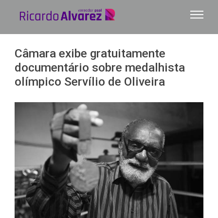
Ir
para
o
conteúdo
Câmara exibe gratuitamente
documentário sobre medalhista
olímpico Servílio de Oliveira
View
Larger
Image