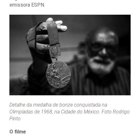
emissora ESPN.
Detalhe da medalha de bonze conquistada na
Olimpíadas de 1968, na Cidade do México. Foto Rodrigo
Pinto
O filme