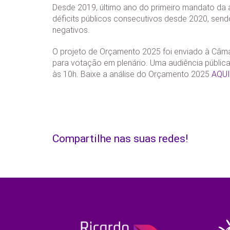
Desde 2019, último ano do primeiro mandato da at
déficits públicos consecutivos desde 2020, sen
negativos.
O projeto de Orçamento 2025 foi enviado à Câma
para votação em plenário. Uma audiência públi
às 10h. Baixe a análise do Orçamento 2025
AQUI
Compartilhe nas suas redes!