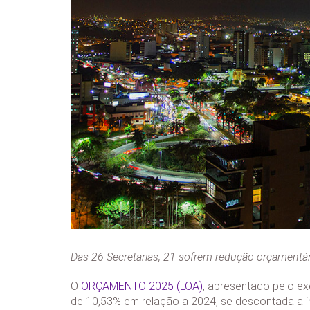
Das 26 Secretarias, 21 sofrem redução orçamentá
O
ORÇAMENTO 2025 (LOA)
, apresentado pelo ex
de 10,53% em relação a 2024, se descontada a i