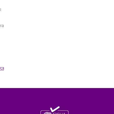
s
ora
atsApp
E-
mail