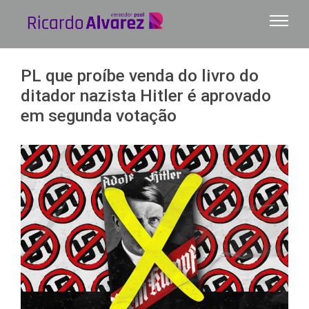
Ir
para
o
conteúdo
PL que proíbe venda do livro do
ditador nazista Hitler é aprovado
em segunda votação
View
Larger
Image