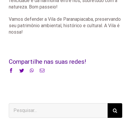
felicidade e da harmonia entre nós, sobretudo com a
natureza. Bom passeio!
Vamos defender a Vila de Paranapiacaba, preservando
seu patrimônio ambiental, histórico e cultural. A Vila é
nossa!
Compartilhe nas suas redes!
Facebook
Twitter
WhatsApp
E-
mail
Buscar
resultados
para: