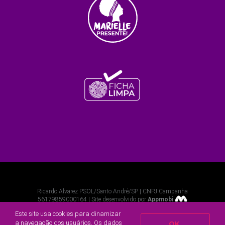
Ricardo Alvarez PSOL/Santo André/SP | CNPJ Campanha
56179859000164 | Site desenvolvido por
Appmobi
Este site usa cookies para dinamizar
Facebook
Twitter
Instagram
YouTube
a navegação dos usuários. Os dados
OK,