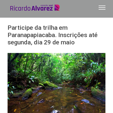
Ir
para
o
conteúdo
Participe da trilha em
Paranapapiacaba. Inscrições até
segunda, dia 29 de maio
View
Larger
Image