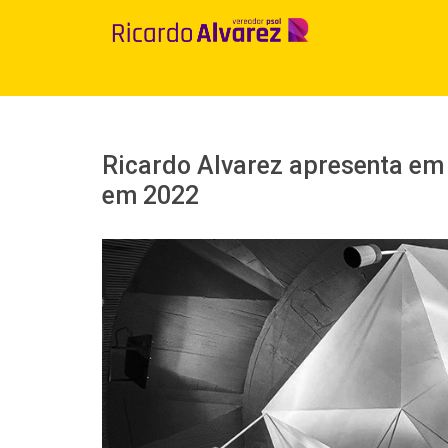
Ir
para
o
conteúdo
Ricardo Alvarez apresenta em
em 2022
View
Larger
Image