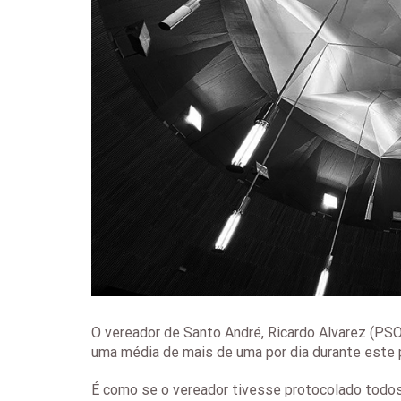
O vereador de Santo André, Ricardo Alvarez (PSO
uma média de mais de uma por dia durante este p
É como se o vereador tivesse protocolado todo