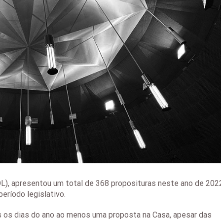
L), apresentou um total de 368 proposituras neste ano de 202
eríodo legislativo.
s os dias do ano ao menos uma proposta na Casa, apesar das