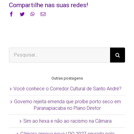
Compartilhe nas suas redes!
Facebook
Twitter
WhatsApp
E-
mail
Buscar
resultados
para:
Outras postagens
Você conhece o Corredor Cultural de Santo André?
Governo rejeita emenda que proíbe porto seco em
Paranapiacaba no Plano Diretor
Sim ao hexa e não ao racismo na Câmara
Câmara aprova nova LDO 2027 enviada pelo