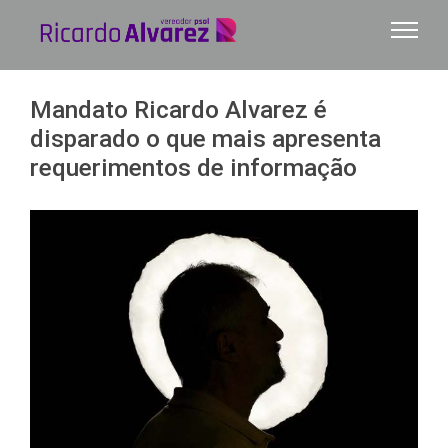
Ir
para
o
conteúdo
Mandato Ricardo Alvarez é
disparado o que mais apresenta
requerimentos de informação
View
Larger
Image