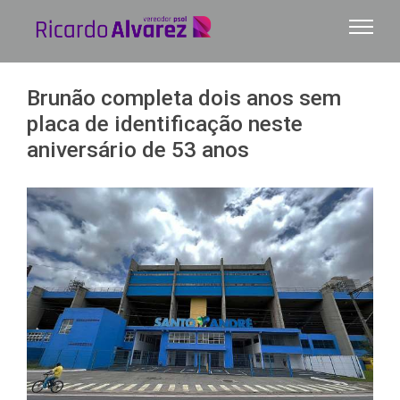
Ir
para
o
conteúdo
Brunão completa dois anos sem
placa de identificação neste
aniversário de 53 anos
View
Larger
Image