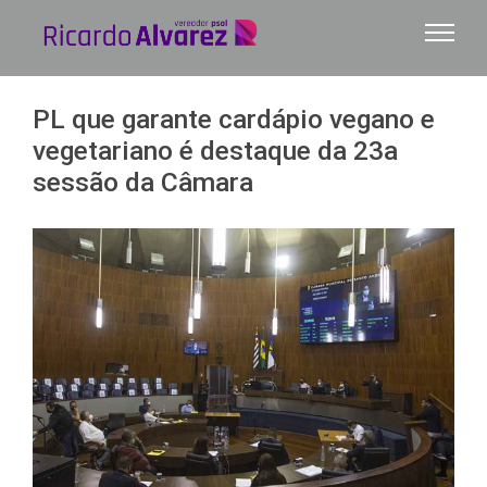
Ir
para
o
conteúdo
PL que garante cardápio vegano e
vegetariano é destaque da 23a
sessão da Câmara
View
Larger
Image