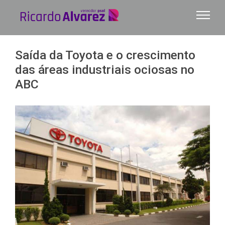
Ir
para
o
conteúdo
Saída da Toyota e o crescimento
das áreas industriais ociosas no
ABC
View
Larger
Image