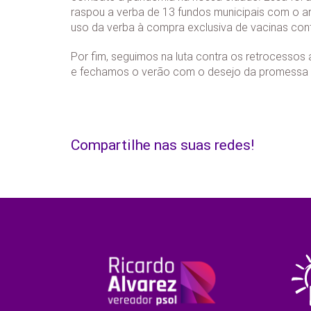
raspou a verba de 13 fundos municipais com o a
uso da verba à compra exclusiva de vacinas cont
Por fim, seguimos na luta contra os retrocessos 
e fechamos o verão com o desejo da promessa 
Compartilhe nas suas redes!