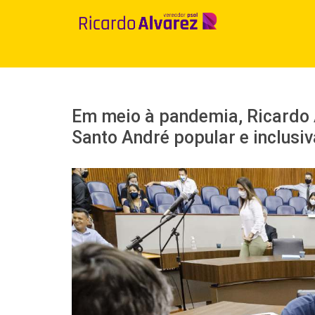
Ir
para
o
conteúdo
Em meio à pandemia, Ricardo 
Santo André popular e inclusiv
View
Larger
Image