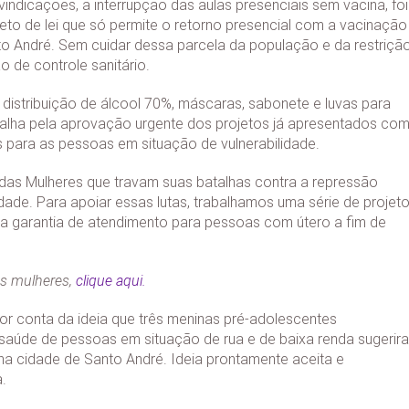
vindicações, a interrupção das aulas presenciais sem vacina, foi
to de lei que só permite o retorno presencial com a vacinação
o André. Sem cuidar dessa parcela da população e da restriçã
 de controle sanitário.
istribuição de álcool 70%, máscaras, sabonete e luvas para
alha pela aprovação urgente dos projetos já apresentados co
 para as pessoas em situação de vulnerabilidade.
 das Mulheres que travam suas batalhas contra a repressão
de. Para apoiar essas lutas, trabalhamos uma série de projeto
 a garantia de atendimento para pessoas com útero a fim de
as mulheres,
clique aqui.
or conta da ideia que três meninas pré-adolescentes
úde de pessoas em situação de rua e de baixa renda sugerir
s na cidade de Santo André. Ideia prontamente aceita e
.