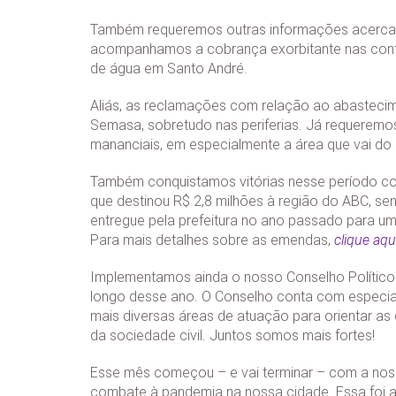
Também requeremos outras informações acerca 
acompanhamos a cobrança exorbitante nas conta
de água em Santo André.
Aliás, as reclamações com relação ao abasteci
Semasa, sobretudo nas periferias. Já requeremo
mananciais, em especialmente a área que vai do
Também conquistamos vitórias nesse período co
que destinou R$ 2,8 milhões à região do ABC, se
entregue pela prefeitura no ano passado para um
Para mais detalhes sobre as emendas,
clique aqu
Implementamos ainda o nosso Conselho Político 
longo desse ano. O Conselho conta com especial
mais diversas áreas de atuação para orientar a
da sociedade civil. Juntos somos mais fortes!
Esse mês começou – e vai terminar – com a nos
combate à pandemia na nossa cidade. Essa foi a