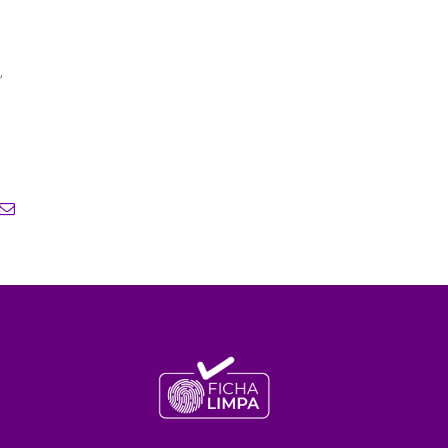
”
atsApp
E-
mail