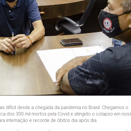
s difícil desde a chegada da pandemia no Brasil. Chegamos o
rca dos 300 mil mortos pela Covid e atingido o colapso em nos
ara internação e recorde de óbitos dia após dia.