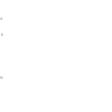
ui
 à
da