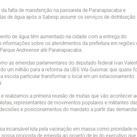
da falta de manutenção na passarela de Paranapiacaba e
s de água após a Sabesp assumir os serviços de distribuição
mento de água têm aumentado na cidade com a entrega do
s informações sobre os atendimentos da prefeitura em regiões
 Parque Andreense até Paranapiacaba.
mo as emendas parlamentares do deputado federal Ivan Valent
ndo um milhão para a reforma da UBS Vila Guiomar, que quase fo
a escola particular transformar o local em um estacionamento.
i.
e realizamos a primeira reunião de muitas que vão acontecer a
istas, representantes de movimentos populares e militantes da
s decisões e posicionamentos do mandato a partir das demanda
sa incansável luta pela vacinação em massa como prioridade n
 nossa proposta de emenda ao projeto de lei do executivo que