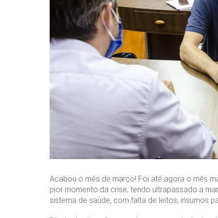
Acabou o mês de março! Foi até agora o mês mai
pior momento da crise, tendo ultrapassado a ma
sistema de saúde, com falta de leitos, insumos p