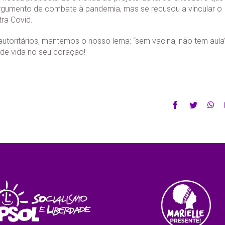
rgumento de combate à pandemia, mas se recusou a vincular o
ra Covid.
autoritários, mantemos o nosso lema: “sem vacina, não tem aula
de vida no seu coração!
Facebook
Twitter
Wh