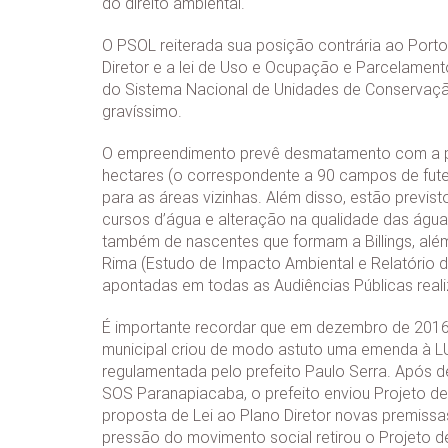
do direito ambiental.
O PSOL reiterada sua posição contrária ao Port
Diretor e a lei de Uso e Ocupação e Parcelamento 
do Sistema Nacional de Unidades de Conservação 
gravíssimo.
O empreendimento prevê desmatamento com a per
hectares (o correspondente a 90 campos de fute
para as áreas vizinhas. Além disso, estão previ
cursos d’água e alteração na qualidade das águas
também de nascentes que formam a Billings, além
Rima (Estudo de Impacto Ambiental e Relatório 
apontadas em todas as Audiências Públicas real
É importante recordar que em dezembro de 2016 
municipal criou de modo astuto uma emenda à LUO
regulamentada pelo prefeito Paulo Serra. Após d
SOS Paranapiacaba, o prefeito enviou Projeto de
proposta de Lei ao Plano Diretor novas premiss
pressão do movimento social retirou o Projeto de