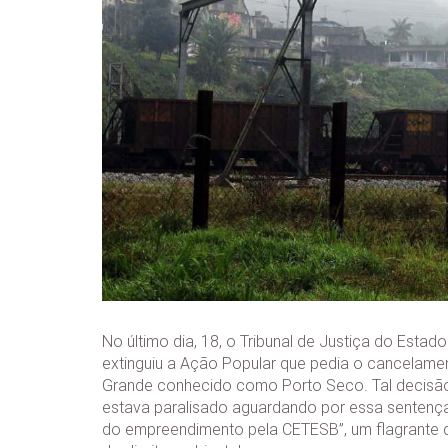
No último dia, 18, o Tribunal de Justiça do Est
extinguiu a Ação Popular que pedia o cancelame
Grande conhecido como Porto Seco. Tal decisão
estava paralisado aguardando por essa sentenç
do empreendimento pela CETESB”, um flagrante d