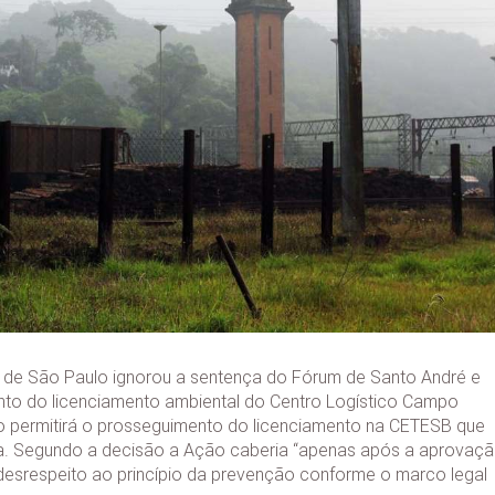
ado de São Paulo ignorou a sentença do Fórum de Santo André e
nto do licenciamento ambiental do Centro Logístico Campo
 permitirá o prosseguimento do licenciamento na CETESB que
a. Segundo a decisão a Ação caberia “apenas após a aprovaç
esrespeito ao princípio da prevenção conforme o marco legal