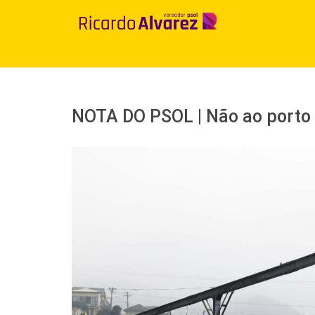
Ir
para
o
conteúdo
NOTA DO PSOL | Não ao porto
View
Larger
Image