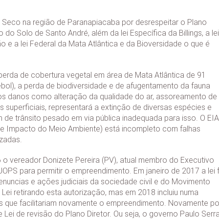
o Seco na região de Paranapiacaba por desrespeitar o Plano
do Solo de Santo André, além da lei Específica da Billings, a lei
e a lei Federal da Mata Atlântica e da Bioversidade o que é
da de cobertura vegetal em área de Mata Atlântica de 91
bol), a perda de biodiversidade e de afugentamento da fauna
stos danos como alteração da qualidade do ar, assoreamento de
 superficiais, representará a extinção de diversas espécies e
 de trânsito pesado em via pública inadequada para isso. O EIA
de Impacto do Meio Ambiente) está incompleto com falhas
izadas.
o vereador Donizete Pereira (PV), atual membro do Executivo
PS para permitir o empreendimento. Em janeiro de 2017 a lei f
enuncias e ações judiciais da sociedade civil e do Movimento
 Lei retirando esta autorização, mas em 2018 incluiu numa
as que facilitariam novamente o empreendimento. Novamente po
 Lei de revisão do Plano Diretor. Ou seja, o governo Paulo Serr